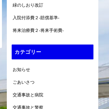
緑のしおり改訂
入院付添費２-賠償基準-
将来治療費２-将来手術費-
カテゴリー
お知らせ
ごあいさつ
交通事故と病院
交通事故と警察