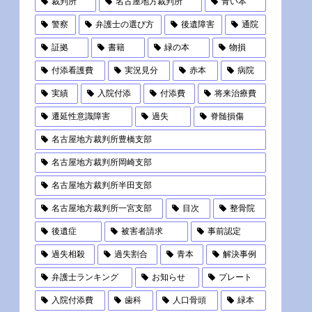
裁判所
名古屋地方裁判所
青い本
警察
弁護士の選び方
後遺障害
通院
証拠
書籍
緑の本
物損
付添看護費
実況見分
赤本
病院
実績
入院付添
付添費
将来治療費
遷延性意識障害
過失
脊髄損傷
名古屋地方裁判所豊橋支部
名古屋地方裁判所岡崎支部
名古屋地方裁判所半田支部
名古屋地方裁判所一宮支部
目次
整骨院
後遺症
被害者請求
事前認定
過失相殺
過失割合
青本
解決事例
弁護士ランキング
お知らせ
プレート
入院付添費
歯科
人口骨頭
緑本