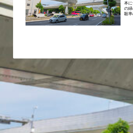
本に
の緑
殺率