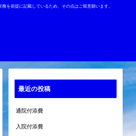
実務を前提に記載しているため、その点はご留意願います。
最近の投稿
通院付添費
入院付添費