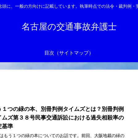
念頭に、一般の方向けに記載しています。執筆時点での法令・裁判例・
名古屋の交通事故弁護士
目次（サイトマップ）
う１つの緑の本、別冊判例タイムズとは？別冊判例
イムズ第３８号民事交通訴訟における過失相殺率の
定基準
はもう１つの緑の本についてのお話です。前回、大阪地裁の緑の