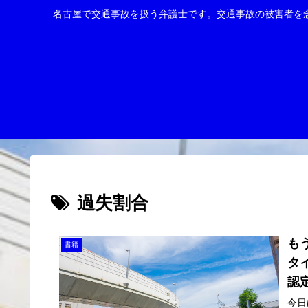
名古屋で交通事故を扱う弁護士です。交通事故の被害者を
過失割合
も
書籍
タ
認
今日