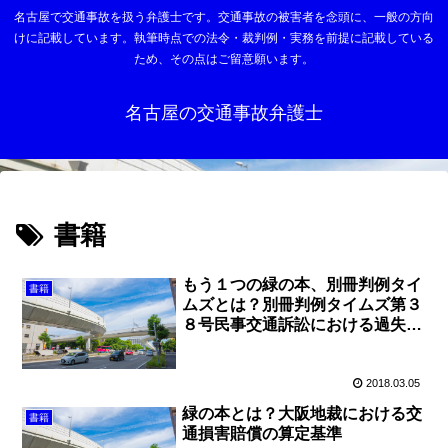
名古屋で交通事故を扱う弁護士です。交通事故の被害者を念頭に、一般の方向
けに記載しています。執筆時点での法令・裁判例・実務を前提に記載している
ため、その点はご留意願います。
名古屋の交通事故弁護士
書籍
もう１つの緑の本、別冊判例タイ
書籍
ムズとは？別冊判例タイムズ第３
８号民事交通訴訟における過失相
殺率の認定基準
2018.03.05
緑の本とは？大阪地裁における交
書籍
通損害賠償の算定基準