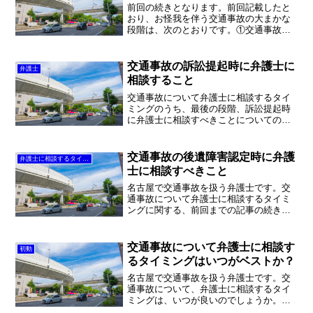
前回の続きとなります。前回記載したと
おり、お怪我を伴う交通事故の大まかな
段階は、次のとおりです。①交通事故直
後②治療中③治療終了時④後遺障害認定
時（後遺障害が残った場合）⑤示談提案
時⑥訴訟時（示談が成立しなかった場
交通事故の訴訟提起時に弁護士に
弁護士
合）前回は、①交通事故直後...
相談すること
交通事故について弁護士に相談するタイ
ミングのうち、最後の段階、訴訟提起時
に弁護士に相談すべきことについての記
事です。交通事故について弁護士に相談
するタイミングに関する、前回までの記
事の続きです。人身事故の段階、①交通
交通事故の後遺障害認定時に弁護
弁護士に相談するタイミング
事故直後②治療中③治療終...
士に相談すべきこと
名古屋で交通事故を扱う弁護士です。交
通事故について弁護士に相談するタイミ
ングに関する、前回までの記事の続きと
なります。人身事故の段階、①交通事故
直後②治療中③治療終了時④後遺障害認
定時（後遺障害が残った場合）⑤示談提
交通事故について弁護士に相談す
初動
案時⑥訴訟時（示談が成立...
るタイミングはいつがベストか？
名古屋で交通事故を扱う弁護士です。交
通事故について、弁護士に相談するタイ
ミングは、いつが良いのでしょうか。弁
護士への相談はいつでも良く、できれば