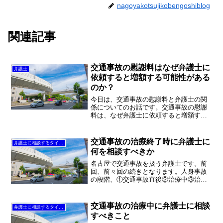
nagoyakotsujikobengoshiblog
関連記事
交通事故の慰謝料はなぜ弁護士に
弁護士
依頼すると増額する可能性がある
のか？
今日は、交通事故の慰謝料と弁護士の関
係についてのお話です。交通事故の慰謝
料は、なぜ弁護士に依頼すると増額する
可能性があるのでしょうか。弁護士は交
通事故の知識が豊富だからでしょうか。
弁護士は口が上手く、交渉力があるので
交通事故の治療終了時に弁護士に
弁護士に相談するタイミング
しょうか。もちろん、それ...
何を相談すべきか
名古屋で交通事故を扱う弁護士です。前
回、前々回の続きとなります。人身事故
の段階、①交通事故直後②治療中③治療
終了時④後遺障害認定時（後遺障害が残
った場合）⑤示談提案時⑥訴訟時（示談
が成立しなかった場合）の中から、③治
交通事故の治療中に弁護士に相談
弁護士に相談するタイミング
療終了時に弁護士に相談す...
すべきこと